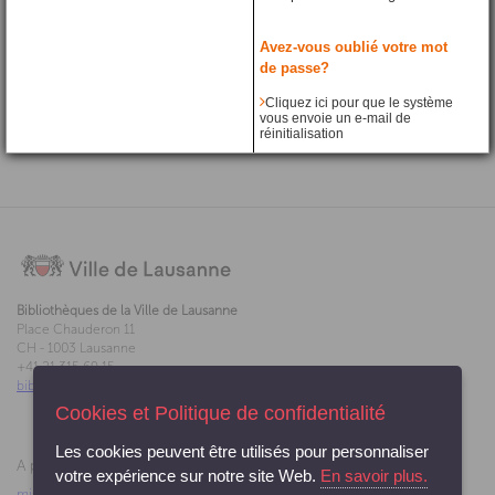
Avez-vous oublié votre mot
de passe?
Cliquez ici pour que le système
vous envoie un e-mail de
réinitialisation
Bibliothèques de la Ville de Lausanne
Place Chauderon 11
CH - 1003 Lausanne
+41 21 315 69 15
bibliotheques@lausanne.ch
Cookies et Politique de confidentialité
Les cookies peuvent être utilisés pour personnaliser
A propos du Service des bibliothèques et archives
votre expérience sur notre site Web.
En savoir plus.
missions
|
charte d'accueil
|
rapport annuel
|
en chiffres
|
apprentissage
|