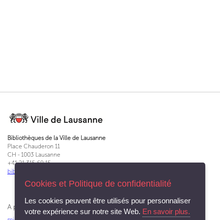
Bibliothèques de la Ville de Lausanne
Place Chauderon 11
CH - 1003 Lausanne
+41 21 315 69 15
bibliotheques@lausanne.ch
Cookies et Politique de confidentialité
Les cookies peuvent être utilisés pour personnaliser
A propos du Service des bibliothèques et archives
votre expérience sur notre site Web.
En savoir plus.
missions
|
charte d'accueil
|
rapport annuel
|
en chiffres
|
apprentissage
|