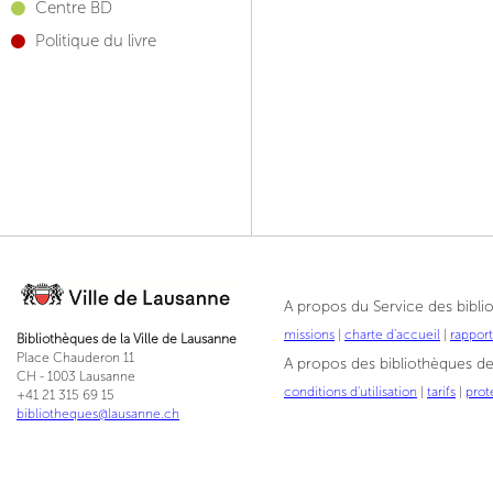
Centre BD
Politique du livre
A propos du Service des bibli
missions
|
charte d'accueil
|
rappor
Bibliothèques de la Ville de Lausanne
Place Chauderon 11
A propos des bibliothèques de 
CH - 1003 Lausanne
conditions d'utilisation
|
tarifs
|
prot
+41 21 315 69 15
bibliotheques@lausanne.ch