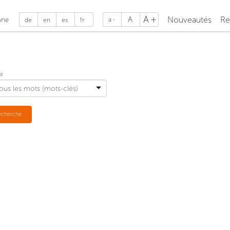
A
A
Nouveautés
Re
nne
a
de
en
es
fr
x
echerche