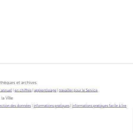
othèques et archives
t annuel
|
en chiffres
|
apprentissage
|
travailler pour le Service
la Ville
ection des données
|
informations pratiques
|
informations pratiques facile à lire