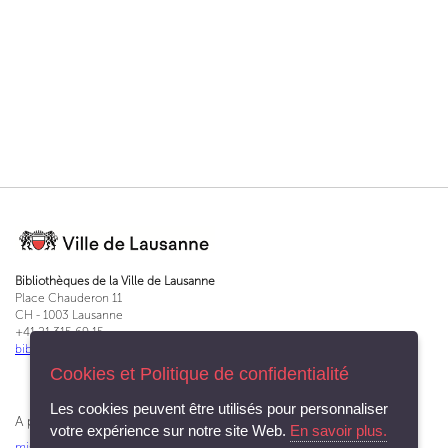
Bibliothèques de la Ville de Lausanne
Place Chauderon 11
CH - 1003 Lausanne
+41 21 315 69 15
bibliotheques@lausanne.ch
Cookies et Politique de confidentialité
Les cookies peuvent être utilisés pour personnaliser
A propos du Service des bibliothèques et archives
votre expérience sur notre site Web.
En savoir plus.
missions
|
charte d'accueil
|
rapport annuel
|
en chiffres
|
apprentissage
|