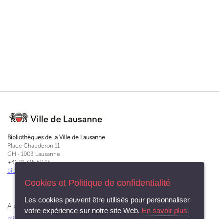
Bibliothèques de la Ville de Lausanne
Place Chauderon 11
CH - 1003 Lausanne
+41 21 315 69 15
bibliotheques@lausanne.ch
Cookies et Politique de confidentialité
Les cookies peuvent être utilisés pour personnaliser
A propos du Service des bibliothèques et archives
votre expérience sur notre site Web.
En savoir plus.
missions
|
charte d'accueil
|
rapport annuel
|
en chiffres
|
apprentissage
|