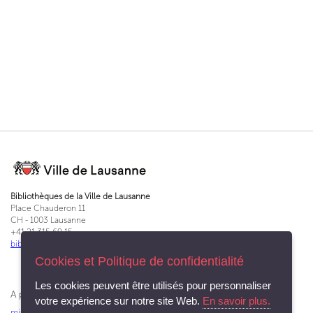
Bibliothèques de la Ville de Lausanne
Place Chauderon 11
CH - 1003 Lausanne
+41 21 315 69 15
bibliotheques@lausanne.ch
Cookies et Politique de confidentialité
Les cookies peuvent être utilisés pour personnaliser
A propos du Service des bibliothèques et archives
votre expérience sur notre site Web.
En savoir plus.
missions
|
charte d'accueil
|
rapport annuel
|
en chiffres
|
apprentissage
|