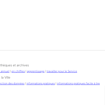
othèques et archives
t annuel
|
en chiffres
|
apprentissage
|
travailler pour le Service
la Ville
ection des données
|
informations pratiques
|
informations pratiques facile à lire