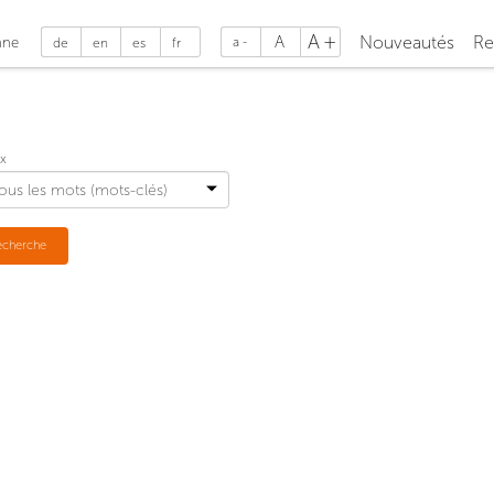
A
A
Nouveautés
Re
nne
a
de
en
es
fr
x
echerche