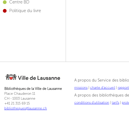
Centre BD
Politique du livre
A propos du Service des bibli
missions
|
charte d'accueil
|
rappor
Bibliothèques de la Ville de Lausanne
Place Chauderon 11
A propos des bibliothèques de 
CH - 1003 Lausanne
conditions d'utilisation
|
tarifs
|
prot
+41 21 315 69 15
bibliotheques@lausanne.ch