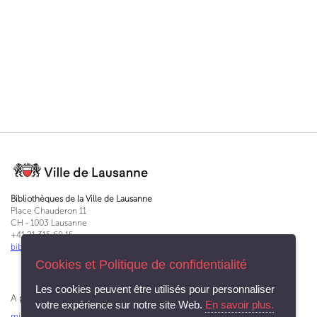
Bibliothèques de la Ville de Lausanne
Place Chauderon 11
CH - 1003 Lausanne
+41 21 315 69 15
bibliotheques@lausanne.ch
Cookies et Politique de confidentialité
Les cookies peuvent être utilisés pour personnaliser
A propos du Service des bibliothèques et archives
votre expérience sur notre site Web.
En savoir plus.
missions
|
charte d'accueil
|
rapport annuel
|
en chiffres
|
apprentissage
|